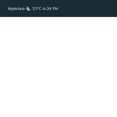
Ηράκλειο
23°C
-
6:34 PM
Free brea