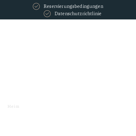
Reservierungsbedingungen
Datenschutzrichtlinie
Gepäckaufbewahrung
Heim
LEISTUNGEN
GEPÄCKAUFBEWAHRUNG