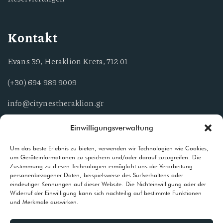
Kontakt
Evans 39, Heraklion Kreta, 712 01
(+30) 694 989 9009
info@citynestheraklion.gr
Einwilligungsverwaltung
Unterkünfte
Um das beste Erlebnis zu bieten, verwenden wir Technologien wie Cookies,
um Geräteinformationen zu speichern und/oder darauf zuzugreifen. Die
Eine warme und einladende Umgebung, die den höchsten
Zustimmung zu diesen Technologien ermöglicht uns die Verarbeitung
personenbezogener Daten, beispielsweise des Surfverhaltens oder
Standards entspricht.
eindeutiger Kennungen auf dieser Website. Die Nichteinwilligung oder der
Widerruf der Einwilligung kann sich nachteilig auf bestimmte Funktionen
und Merkmale auswirken.