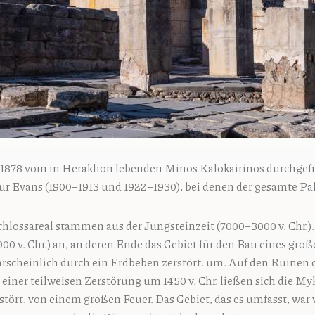
1878 vom in Heraklion lebenden Minos Kalokairinos durchgefü
ur Evans (1900–1913 und 1922–1930), bei denen der gesamte Pala
hlossareal stammen aus der Jungsteinzeit (7000–3000 v. Chr.).
00 v. Chr.) an, an deren Ende das Gebiet für den Bau eines gro
ahrscheinlich durch ein Erdbeben zerstört. um. Auf den Ruinen de
h einer teilweisen Zerstörung um 1450 v. Chr. ließen sich die My
stört. von einem großen Feuer. Das Gebiet, das es umfasst, war