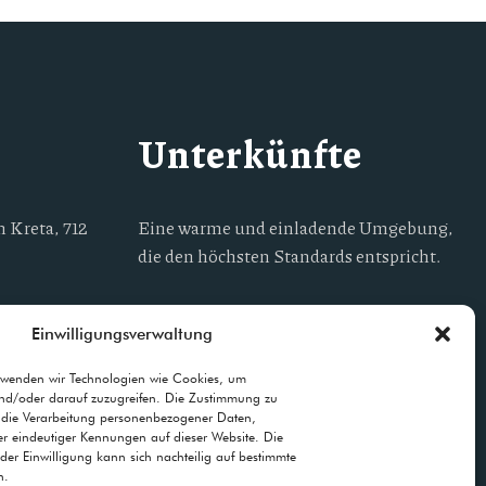
Unterkünfte
 Kreta, 712
Eine warme und einladende Umgebung,
die den höchsten Standards entspricht.
Einwilligungsverwaltung
lion.gr
erwenden wir Technologien wie Cookies, um
nd/oder darauf zuzugreifen. Die Zustimmung zu
 die Verarbeitung personenbezogener Daten,
der eindeutiger Kennungen auf dieser Website. Die
der Einwilligung kann sich nachteilig auf bestimmte
n.