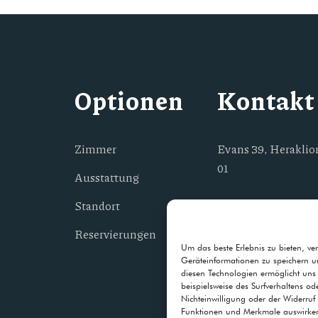
Optionen
Kontakt
Zimmer
Evans 39, Heraklion
01
Ausstattung
(+30) 694 989 9009
Standort
Reservierungen
info@citynestherak
Um das beste Erlebnis zu bieten, v
Geräteinformationen zu speichern u
diesen Technologien ermöglicht uns
beispielsweise des Surfverhaltens o
Nichteinwilligung oder der Widerruf 
Funktionen und Merkmale auswirke