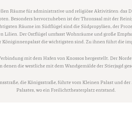
ellen Räume für administrative und religiöse Aktivitäten: das D
en. Besonders hervorzuheben ist der Thronsaal mit der Rei
ichtigsten Räume im Südflügel sind die Südpropyläen, der Proz
en Lilien. Der Ostflügel umfasst Wohnräume und große Empfa
 Königinnenpalast die wichtigsten sind. Zu ihnen führt die i
Verbindung mit dem Hafen von Knossos hergestellt. Der Nord
von denen die westliche mit dem Wandgemälde der Stierjagd ges
nsstraße, die Königsstraße, führte vom Kleinen Palast und der
Palastes, wo ein Freilichttheaterplatz entstand.