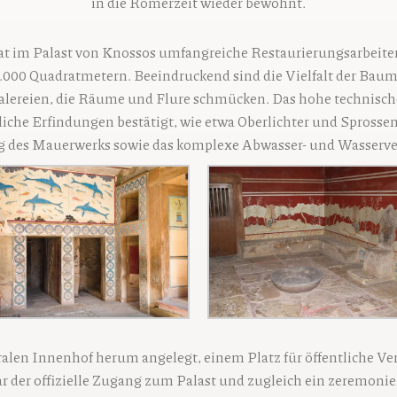
in die Römerzeit wieder bewohnt.
at im Palast von Knossos umfangreiche Restaurierungsarbeite
000 Quadratmetern. Beeindruckend sind die Vielfalt der Baumat
reien, die Räume und Flure schmücken. Das hohe technische
liche Erfindungen bestätigt, wie etwa Oberlichter und Spross
g des Mauerwerks sowie das komplexe Abwasser- und Wasserv
ralen Innenhof herum angelegt, einem Platz für öffentliche V
r der offizielle Zugang zum Palast und zugleich ein zeremoniel