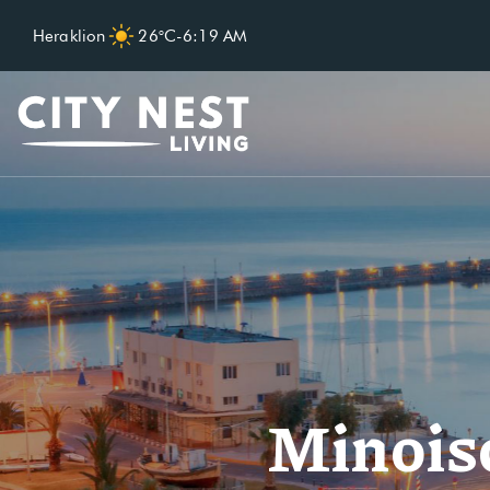
Heraklion
26°C
-
6:19 AM
Minois