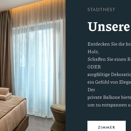
STADTNEST
Unsere
Entdecken Sie die b
Holz,
Schaffen Sie einen R
ODER
sorgfältige Dekorat
ein Gefühl von Elegan
Der
private Balkone biete
um zu entspannen un
ZIMMER