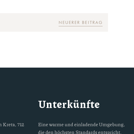
NEUERER BEITRAG
Unterkünfte
 Kreta, 712
Eine warme und einladende Umgebung,
die den höchsten Standards entspricht.