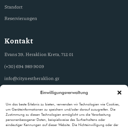
Standort
Reservierungen
Kontakt
Evans 39, Heraklion Kreta, 712 01
(+30) 694 989 9009
info@citynestheraklion.gr
Einwilligungsverwaltung
Unterkünfte
Um das beste Erlebnis zu bieten, verwenden wir Technologien wie Cookies,
um Geräteinformationen zu speichern und/oder darauf zuzugreifen. Die
Eine warme und einladende Umgebung, die den höchsten
Zustimmung zu diesen Technologien ermöglicht uns die Verarbeitung
personenbezogener Daten, beispielsweise des Surfverhaltens oder
Standards entspricht.
eindeutiger Kennungen auf dieser Website. Die Nichteinwilligung oder der