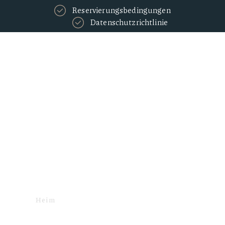
Reservierungsbedingungen
Datenschutzrichtlinie
Gebühren Steuern -
lokal
Heim
STEUERN UND GEBÜHREN
GEBÜHREN STEUERN - LOKAL