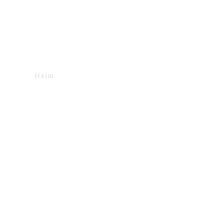
Heim
LEISTUNGEN
WECKDIENST