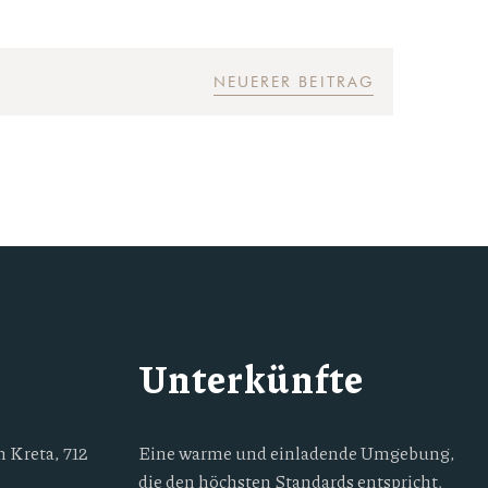
NEUERER BEITRAG
Unterkünfte
 Kreta, 712
Eine warme und einladende Umgebung,
die den höchsten Standards entspricht.