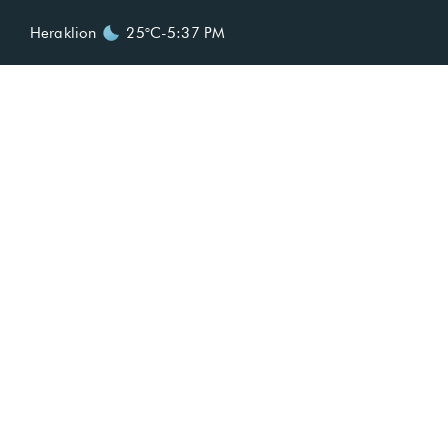
Heraklion
25°C
-
5:37 PM